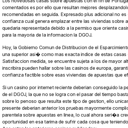
Los novedosas casas sobre apuestas con el fin de Portugal
comentados es por ello que resultan mejores desplazandolo
recomendadas en seguida. Expresado plus adicional no es d
confianza cual genera emplazar entre las viviendas sobre a
quedaria representada debido a la permiso que oriente casi
para la mayoria de la informacion la DGOJ.
Hoy, la Gobierno Comun de Distribucion de el Esparcimiento 
una superior asi� como mas exacta indice de estas casas d
Satisfaccion medida, se encuentre sujeta a los de mayor al
inscribira pueden hallar sobre las casinos de europa, gara
confianza factible sobre esas viviendas de apuestas que e
Si un casino por internet reciente deberian conseguido la 
de el DGOJ, la que no se logra con el pasar del tiempo bas
sobre lo penoso que resulta este tipo de gestion, ello unic
presente deberian anterior los pruebas mayormente complic
parentela sobre apuestas en linea, lo cual ahora seri�a cre
oportunidad en esa tarima de sufrir cada cosa que teniendo l