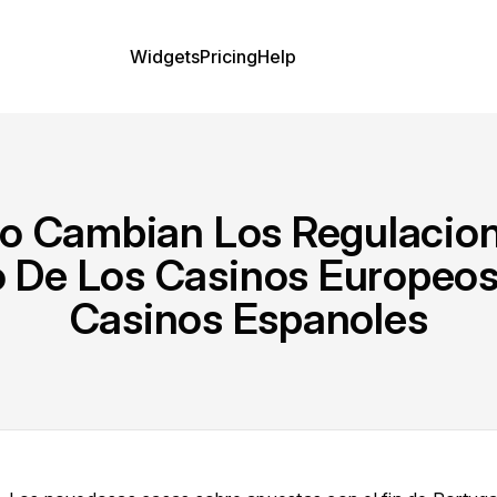
Widgets
Pricing
Help
mo Cambian Los Regulaci
o De Los Casinos Europe
Casinos Espanoles