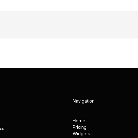
Navigation
Home
Pricing
ess
Widgets