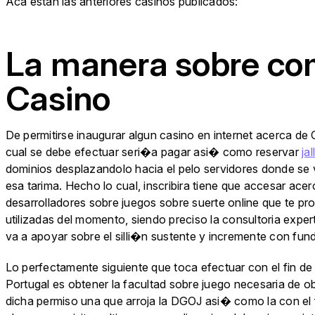
Aca estan las anteriores casinos publicados:
La manera sobre co
Casino
De permitirse inaugurar algun casino en internet acerca de 
cual se debe efectuar seri�a pagar asi� como reservar
ja
dominios desplazandolo hacia el pelo servidores donde se va
esa tarima. Hecho lo cual, inscribira tiene que accesar ace
desarrolladores sobre juegos sobre suerte online que te p
utilizadas del momento, siendo preciso la consultoria expe
va a apoyar sobre el silli�n sustente y incremente con fun
Lo perfectamente siguiente que toca efectuar con el fin de 
Portugal es obtener la facultad sobre juego necesaria de ob
dicha permiso una que arroja la DGOJ asi� como la con el f