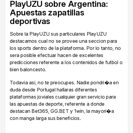
PlayUZU sobre Argentina:
Apuestas zapatillas
deportivas
Sobre la PlayUZU sus particulares PlayUZU
destacamos cual no se provee una seccion para
los sports dentro de la plataforma. Por lo tanto, no
sera posible efectuar hacen de excelentes
predicciones referente a los contenidos de futbol o
bien baloncesto.
Todavia asi, no te preocupes. Nadie pondri�a en
duda desde Portugal hallaras diferentes
plataformas joviales cualquier gran servicio para
las apuestas de deporte, referente a donde
destacan Bet365, GG.BET y 1win, la mayori�a
con manga larga sus beneficios.