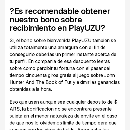
?Es recomendable obtener
nuestro bono sobre
recibimiento en PlayUZU?
Si, el bono sobre bienvenida PlayUZU tambien se
utilliza totalmente una amargura con el fin de
conseguirlo deberias un primer instante acerca de
tu perfil. En compania de esa descuento leeras
sobre como percibir tu fortuna con el pasar del
tiempo cincuenta giros gratis al juego sobre John
Hunter And The Book of Tut y eximir las ganancias
obtenidas a la hora.
Eso que usan aunque sea cualquier deposito de $
ARS, la bonificacion no se encontrara presente
sujeta an el menor naturaleza de envite en el caso
de que nos lo olvidemos limite de tiempo para que
juegues con los giros de balde. Aprovecha los