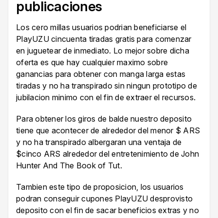
publicaciones
Los cero millas usuarios podrian beneficiarse el
PlayUZU cincuenta tiradas gratis para comenzar
en juguetear de inmediato. Lo mejor sobre dicha
oferta es que hay cualquier maximo sobre
ganancias para obtener con manga larga estas
tiradas y no ha transpirado sin ningun prototipo de
jubilacion minimo con el fin de extraer el recursos.
Para obtener los giros de balde nuestro deposito
tiene que acontecer de alrededor del menor $ ARS
y no ha transpirado albergaran una ventaja de
$cinco ARS alrededor del entretenimiento de John
Hunter And The Book of Tut.
Tambien este tipo de proposicion, los usuarios
podran conseguir cupones PlayUZU desprovisto
deposito con el fin de sacar beneficios extras y no