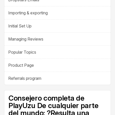
Importing & exporting
Initial Set Up
Managing Reviews
Popular Topics
Product Page
Referrals program
Consejero completa de
PlayUzu De cualquier parte
del mundo: ?Resulta una