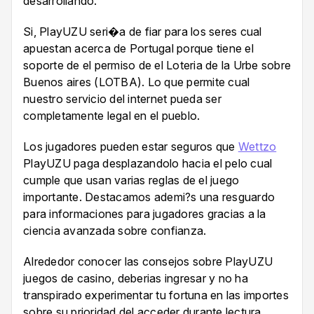
desarrollando.
Si, PlayUZU seri�a de fiar para los seres cual
apuestan acerca de Portugal porque tiene el
soporte de el permiso de el Loteria de la Urbe sobre
Buenos aires (LOTBA). Lo que permite cual
nuestro servicio del internet pueda ser
completamente legal en el pueblo.
Los jugadores pueden estar seguros que
Wettzo
PlayUZU paga desplazandolo hacia el pelo cual
cumple que usan varias reglas de el juego
importante. Destacamos ademi?s una resguardo
para informaciones para jugadores gracias a la
ciencia avanzada sobre confianza.
Alrededor conocer las consejos sobre PlayUZU
juegos de casino, deberias ingresar y no ha
transpirado experimentar tu fortuna en las importes
sobre su prioridad del acceder durante lectura