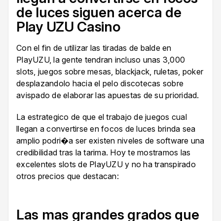
de luces siguen acerca de
Play UZU Casino
Con el fin de utilizar las tiradas de balde en
PlayUZU, la gente tendran incluso unas 3,000
slots, juegos sobre mesas, blackjack, ruletas, poker
desplazandolo hacia el pelo discotecas sobre
avispado de elaborar las apuestas de su prioridad.
La estrategico de que el trabajo de juegos cual
llegan a convertirse en focos de luces brinda sea
amplio podri�a ser existen niveles de software una
credibilidad tras la tarima. Hoy te mostramos las
excelentes slots de PlayUZU y no ha transpirado
otros precios que destacan:
Las mas grandes grados que