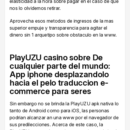
elasticidad a la hora sobre pagar en el caso de que
nos lo olvidemos retirar.
Aprovecha esos metodos de ingresos de la mas
superior empuje y transparencia para agitar el
dinero sin 1 arquetipo sobre obstaculo en la www.
PlayUZU casino sobre De
cualquier parte del mundo:
App iphone desplazandolo
hacia el pelo traduccion e-
commerce para seres
Sin embargo no se brinda la PlayUZU apk nativa lo
tanto de Android como para iOS, las personas
podrian alcanzar an una www por el navegador de
sus predilecciones. Acerca de este caso, la