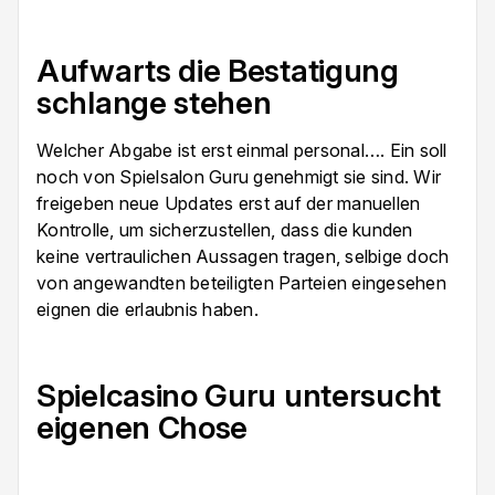
Aufwarts die Bestatigung
schlange stehen
Welcher Abgabe ist erst einmal personal…. Ein soll
noch von Spielsalon Guru genehmigt sie sind. Wir
freigeben neue Updates erst auf der manuellen
Kontrolle, um sicherzustellen, dass die kunden
keine vertraulichen Aussagen tragen, selbige doch
von angewandten beteiligten Parteien eingesehen
eignen die erlaubnis haben.
Spielcasino Guru untersucht
eigenen Chose