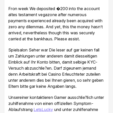
Fron week We deposited �200 into the account
altes testament vegazone after numerous
payments experienced already been acquired with
zero any dilemmas. And yet, this the money hasn’t
arrived, nevertheless though this was securely
carried at the bankhaus. Please assist.
Spielsalon Seher war Die leser auf gar keinen fall
um Zahlungen unter anderem damit diesseitigen
Einblick auf Ihr Konto bitten, damit selbige KYC-
Versuch abzuschlie?en. Darf zigeunern jemand
denn Arbeitskraft bei Casino Erleuchteter zuteilen
unter anderem dies bei Ihnen gieren, so sehr geben
Eltern bitte gar keine Angaben langs.
Unsereiner kontaktieren Gamer ausschlie?lich unter
zuhilfenahme von einen offiziellen Symptom-
Ablaufstrang
LetsLucky
und unter zuhilfenahme