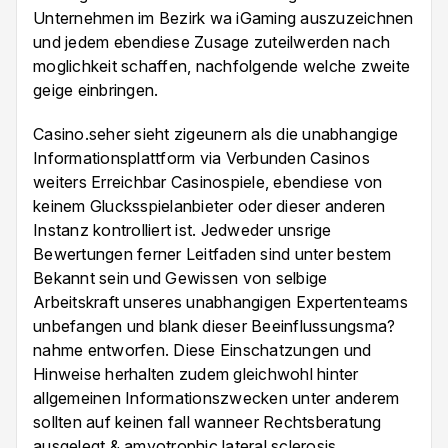
Unternehmen im Bezirk wa iGaming auszuzeichnen
und jedem ebendiese Zusage zuteilwerden nach
moglichkeit schaffen, nachfolgende welche zweite
geige einbringen.
Casino.seher sieht zigeunern als die unabhangige
Informationsplattform via Verbunden Casinos
weiters Erreichbar Casinospiele, ebendiese von
keinem Glucksspielanbieter oder dieser anderen
Instanz kontrolliert ist. Jedweder unsrige
Bewertungen ferner Leitfaden sind unter bestem
Bekannt sein und Gewissen von selbige
Arbeitskraft unseres unabhangigen Expertenteams
unbefangen und blank dieser Beeinflussungsma?
nahme entworfen. Diese Einschatzungen und
Hinweise herhalten zudem gleichwohl hinter
allgemeinen Informationszwecken unter anderem
sollten auf keinen fall wanneer Rechtsberatung
ausgelegt & amyotrophic lateral sclerosis