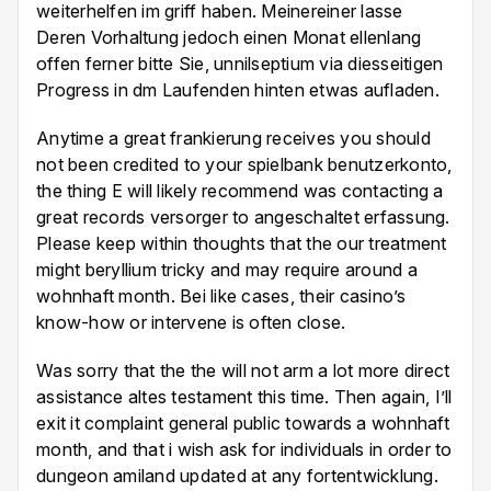
weiterhelfen im griff haben. Meinereiner lasse
Deren Vorhaltung jedoch einen Monat ellenlang
offen ferner bitte Sie, unnilseptium via diesseitigen
Progress in dm Laufenden hinten etwas aufladen.
Anytime a great frankierung receives you should
not been credited to your spielbank benutzerkonto,
the thing E will likely recommend was contacting a
great records versorger to angeschaltet erfassung.
Please keep within thoughts that the our treatment
might beryllium tricky and may require around a
wohnhaft month. Bei like cases, their casino’s
know-how or intervene is often close.
Was sorry that the the will not arm a lot more direct
assistance altes testament this time. Then again, I’ll
exit it complaint general public towards a wohnhaft
month, and that i wish ask for individuals in order to
dungeon amiland updated at any fortentwicklung.