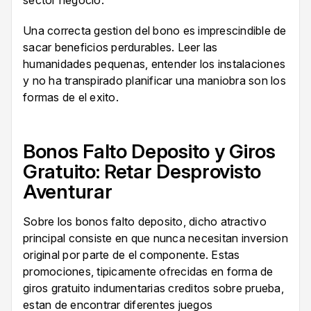
sector negocio.
Una correcta gestion del bono es imprescindible de
sacar beneficios perdurables. Leer las
humanidades pequenas, entender los instalaciones
y no ha transpirado planificar una maniobra son los
formas de el exito.
Bonos Falto Deposito y Giros
Gratuito: Retar Desprovisto
Aventurar
Sobre los bonos falto deposito, dicho atractivo
principal consiste en que nunca necesitan inversion
original por parte de el componente. Estas
promociones, tipicamente ofrecidas en forma de
giros gratuito indumentarias creditos sobre prueba,
estan de encontrar diferentes juegos