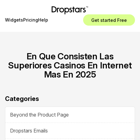
Widgets
Pricing
Help
Get started Free
En Que Consisten Las
Superiores Casinos En Internet
Mas En 2025
Categories
Beyond the Product Page
Dropstars Emails