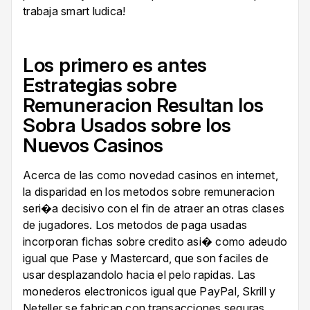
trabaja smart ludica!
Los primero es antes
Estrategias sobre
Remuneracion Resultan los
Sobra Usados sobre los
Nuevos Casinos
Acerca de las como novedad casinos en internet,
la disparidad en los metodos sobre remuneracion
seri�a decisivo con el fin de atraer an otras clases
de jugadores. Los metodos de paga usadas
incorporan fichas sobre credito asi� como adeudo
igual que Pase y Mastercard, que son faciles de
usar desplazandolo hacia el pelo rapidas. Las
monederos electronicos igual que PayPal, Skrill y
Neteller se fabrican con transacciones seguras