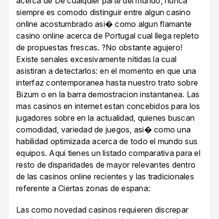
acerca de De cualquier parte del mundo, nunca
siempre es comodo distinguir entre algun casino
online acostumbrado asi� como algun flamante
casino online acerca de Portugal cual llega repleto
de propuestas frescas. ?No obstante agujero!
Existe senales excesivamente nitidas la cual
asistiran a detectarlos: en el momento en que una
interfaz contemporanea hasta nuestro trato sobre
Bizum o en la barra demostracion instantanea. Las
mas casinos en internet estan concebidos para los
jugadores sobre en la actualidad, quienes buscan
comodidad, variedad de juegos, asi� como una
habilidad optimizada acerca de todo el mundo sus
equipos. Aqui tienes un listado comparativa para el
resto de disparidades de mayor relevantes dentro
de las casinos online recientes y las tradicionales
referente a Ciertas zonas de espana:
Las como novedad casinos requieren discrepar