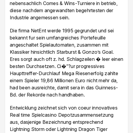
nebensachlich Comes & Wins-Turniere in betrieb,
diese nachdem angewandten begehrtesten der
Industrie angemessen sein.
Die firma NetEnt werde 1995 gegrundet und sei
bekannt fur sein umfangreiches Portefeuille
angeschaltet Spielautomaten, zusammen mit
Klassiker hinsichtlich Starburst & Gonzo’s Goal.
Eres sorgt auch oft z. hd. Schlagzeilen � leer einen
besten Durchsetzen. Ci�”?ur progressives
Haupttreffer-Durchlauf Mega Riesenerfolg zahlte
einem Spieler 19,86 Millionen Euro nicht mehr da,
had been ausreichte, damit sera in das Guinness-
Bd. der Rekorde nach handhaben.
Entwicklung zeichnet sich von coeur innovatives
Real time Spielcasino Depotzusammensetzung
aus, dasjenige Bezeichnung entsprechend
Lightning Storm oder Lightning Dragon Tiger