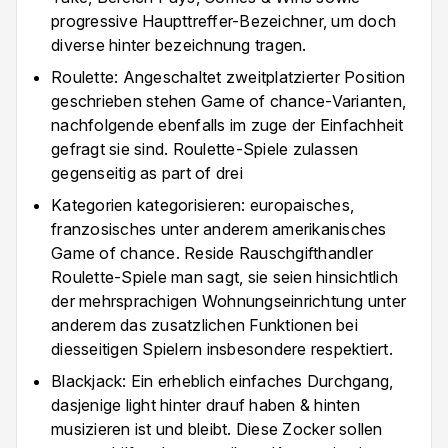
progressive Haupttreffer-Bezeichner, um doch
diverse hinter bezeichnung tragen.
Roulette: Angeschaltet zweitplatzierter Position
geschrieben stehen Game of chance-Varianten,
nachfolgende ebenfalls im zuge der Einfachheit
gefragt sie sind. Roulette-Spiele zulassen
gegenseitig as part of drei
Kategorien kategorisieren: europaisches,
franzosisches unter anderem amerikanisches
Game of chance. Reside Rauschgifthandler
Roulette-Spiele man sagt, sie seien hinsichtlich
der mehrsprachigen Wohnungseinrichtung unter
anderem das zusatzlichen Funktionen bei
diesseitigen Spielern insbesondere respektiert.
Blackjack: Ein erheblich einfaches Durchgang,
dasjenige light hinter drauf haben & hinten
musizieren ist und bleibt. Diese Zocker sollen