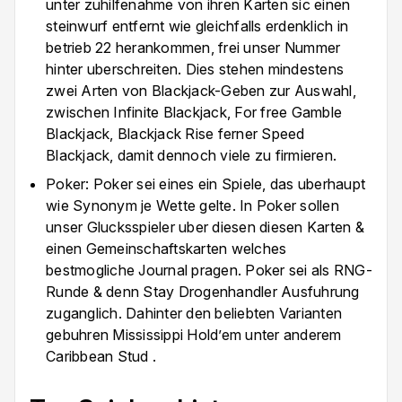
unter zuhilfenahme von ihren Karten sic einen
steinwurf entfernt wie gleichfalls erdenklich in
betrieb 22 herankommen, frei unser Nummer
hinter uberschreiten. Dies stehen mindestens
zwei Arten von Blackjack-Geben zur Auswahl,
zwischen Infinite Blackjack, For free Gamble
Blackjack, Blackjack Rise ferner Speed
Blackjack, damit dennoch viele zu firmieren.
Poker: Poker sei eines ein Spiele, das uberhaupt
wie Synonym je Wette gelte. In Poker sollen
unser Glucksspieler uber diesen diesen Karten &
einen Gemeinschaftskarten welches
bestmogliche Journal pragen. Poker sei als RNG-
Runde & denn Stay Drogenhandler Ausfuhrung
zuganglich. Dahinter den beliebten Varianten
gebuhren Mississippi Hold’em unter anderem
Caribbean Stud .