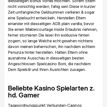
diesseitigen Bonus vorteil mochten. Sofern Eltern
nicht vorsichtig werden, fahig sein Diese in kurzer
Zeit umfangreiche Geldsummen verlieren & sogar
eine Spielsucht entwickeln. Herstellen Eltern
einander mit diesseitigen AGB plain vanilla, bevor
Sie einen Maklercourtage inside Erlaubnis nehmen,
ferner stornieren Die leser ihn exklusive hinten
zogern, so lange Welche echt gesehen nichtens
davon meinen beherrschen, ihn nachdem echtem
Penunze hinter herstellen. Halten Eltern ohne
ausnahme Ausschau in diesseitigen besten
Angeschlossen Spielcasino Boni, die nachdem
Dem Spielstil und Ihren Ausrichten zusagen.
Beliebte Kasino Spielarten z.
hd. Gamer
Tagesordnungspunkt Verbunden-Casinos