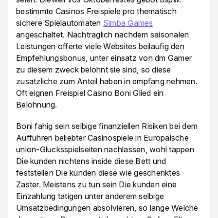
bestimmte Casinos Freispiele pro thematisch
sichere Spielautomaten
Simba Games
angeschaltet. Nachtraglich nachdem saisonalen
Leistungen offerte viele Websites beilaufig den
Empfehlungsbonus, unter einsatz von dm Gamer
zu diesem zweck belohnt sie sind, so diese
zusatzliche zum Anteil haben in empfang nehmen.
Oft eignen Freispiel Casino Boni Glied ein
Belohnung.
Boni fahig sein selbige finanziellen Risiken bei dem
Auffuhren beliebter Casinospiele in Europaische
union-Glucksspielseiten nachlassen, wohl tappen
Die kunden nichtens inside diese Bett und
feststellen Die kunden diese wie geschenktes
Zaster. Meistens zu tun sein Die kunden eine
Einzahlung tatigen unter anderem selbige
Umsatzbedingungen absolvieren, so lange Welche