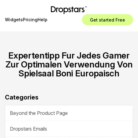
Widgets
Pricing
Help
Get started Free
Expertentipp Fur Jedes Gamer
Zur Optimalen Verwendung Von
Spielsaal Boni Europaisch
Categories
Beyond the Product Page
Dropstars Emails