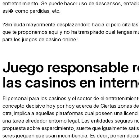
entretenimiento. Se puede hacer uso de descansos, entabla
asi� como perdidas, etc.
?Sin duda mayormente desplazandolo hacia el pelo cita las 
que te proponemos aqui y no ha transpirado cual tengas mu
para los juegos de casino online!
Juego responsable r
las casinos en intern
El personal para los casinos y el sector de el entretenimien
concepto decisivo hoy por hoy acerca de Ciertas zonas de 
otra, implica a aquellas plataformas cual poseen una lice
una tarea alrededor entorno legal. Las entidades seguras 
propuesta sobre esparcimiento, suerte que igualmente sati
seres jueguen que usan incumbencia. Es decir, ponen docu