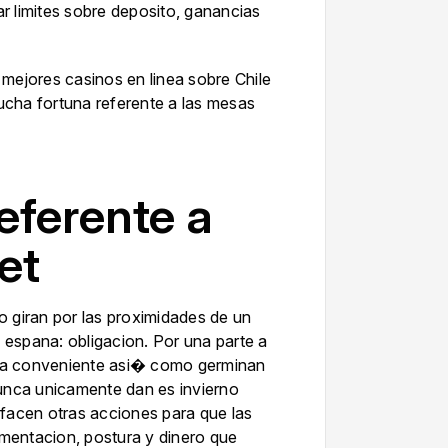
r limites sobre deposito, ganancias
mejores casinos en linea sobre Chile
cha fortuna referente a las mesas
eferente a
et
to giran por las proximidades de un
espana: obligacion. Por una parte a
ncia conveniente asi� como germinan
nunca unicamente dan es invierno
sfacen otras acciones para que las
mentacion, postura y dinero que