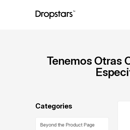
Tenemos Otras C
Especi
Categories
Beyond the Product Page