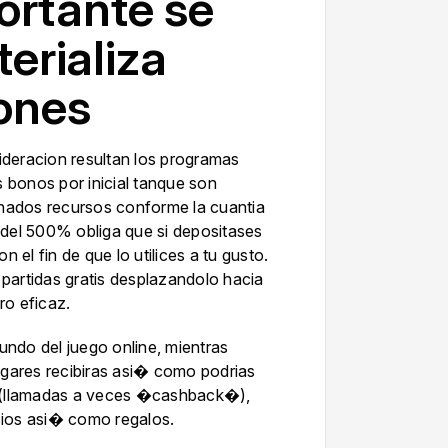
ortante se
erializa
iones
sideracion resultan los programas
s bonos por inicial tanque son
nados recursos conforme la cuantia
 del 500% obliga que si depositases
l fin de que lo utilices a tu gusto.
partidas gratis desplazandolo hacia
ro eficaz.
ndo del juego online, mientras
gares recibiras asi� como podrias
s (llamadas a veces �cashback�),
cios asi� como regalos.