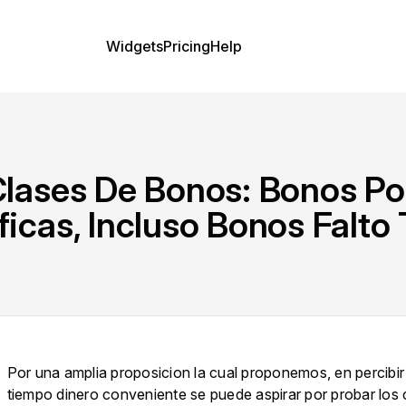
Widgets
Pricing
Help
lases De Bonos: Bonos Po
ficas, Incluso Bonos Falto
Por una amplia proposicion la cual proponemos, en percibir 
tiempo dinero conveniente se puede aspirar por probar los c