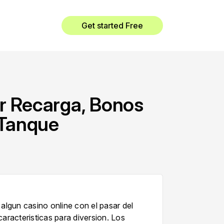
Get started Free
r Recarga, Bonos
 Tanque
algun casino online con el pasar del
aracteristicas para diversion. Los