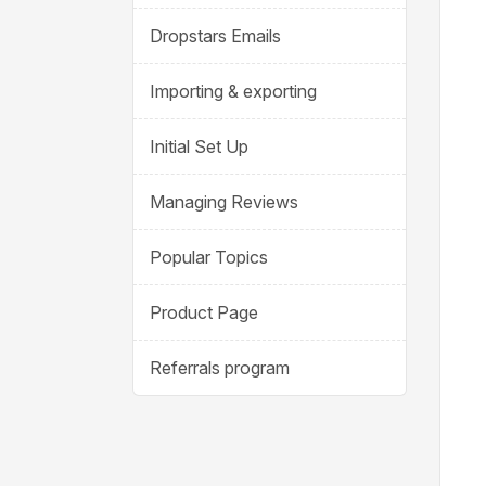
Dropstars Emails
Importing & exporting
Initial Set Up
Managing Reviews
Popular Topics
Product Page
Referrals program