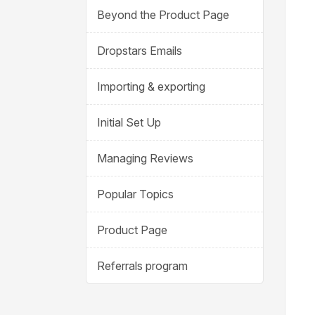
Beyond the Product Page
Dropstars Emails
Importing & exporting
Initial Set Up
Managing Reviews
Popular Topics
Product Page
Referrals program