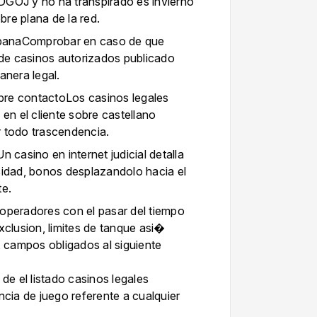
DGOJ y no ha transpirado es invierno
re plana de la red.
EspanaComprobar en caso de que
 de casinos autorizados publicado
anera legal.
obre contactoLos casinos legales
en el cliente sobre castellano
ar todo trascendencia.
 casino en internet judicial detalla
cidad, bonos desplazandolo hacia el
te.
operadores con el pasar del tiempo
xclusion, limites de tanque asi�
 campos obligados al siguiente
 de el listado casinos legales
ncia de juego referente a cualquier