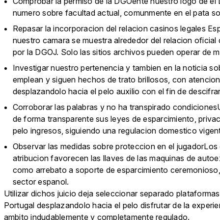
Comprobar la permiso de la DGOente nuestro logo de el 
numero sobre facultad actual, comunmente en el pata sob
Repasar la incorporacion del relacion casinos legales 
nuestro camara se muestra alrededor del relacion oficial
por la DGOJ. Solo las sitios archivos pueden operar de m
Investigar nuestro pertenencia y tambien en la noticia s
emplean y siguen hechos de trato brillosos, con atencion 
desplazandolo hacia el pelo auxilio con el fin de descifr
Corroborar las palabras y no ha transpirado condicionesUn
de forma transparente sus leyes de esparcimiento, priva
pelo ingresos, siguiendo una regulacion domestico vigen
Observar las medidas sobre proteccion en el jugadorLos 
atribucion favorecen las llaves de las maquinas de autoe
como arrebato a soporte de esparcimiento ceremonioso,
sector espanol.
Utilizar dichos juicio deja seleccionar separado plataformas
Portugal desplazandolo hacia el pelo disfrutar de la experie
ambito indudablemente y completamente regulado.