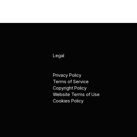
Legal
Privacy Policy
Terms of Service
Copyright Policy
Website Terms of Use
Cookies Policy