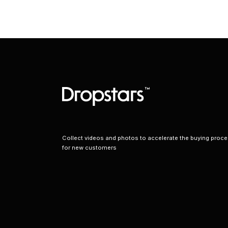
Collect videos and photos to accelerate the buying proc
for new customers