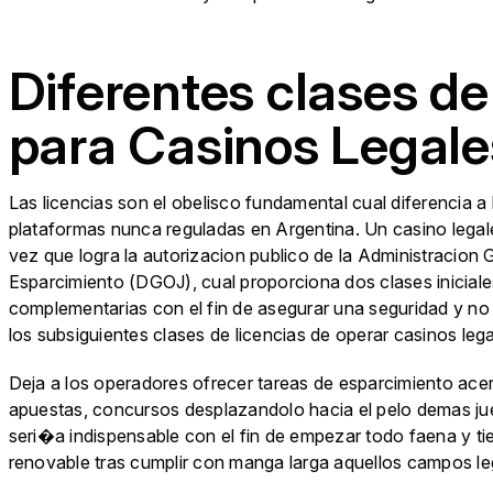
Diferentes clases de
para Casinos Legale
Las licencias son el obelisco fundamental cual diferencia a 
plataformas nunca reguladas en Argentina. Un casino lega
vez que logra la autorizacion publico de la Administracion 
Esparcimiento (DGOJ), cual proporciona dos clases iniciales
complementarias con el fin de asegurar una seguridad y no h
los subsiguientes clases de licencias de operar casinos leg
Deja a los operadores ofrecer tareas de esparcimiento ace
apuestas, concursos desplazandolo hacia el pelo demas ju
seri�a indispensable con el fin de empezar todo faena y tie
renovable tras cumplir con manga larga aquellos campos le